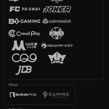
Poker