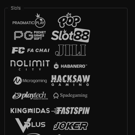
Slots