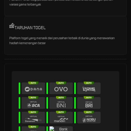
variasi game terbanyak
TARUHAN TOGEL
Platform togel yang menarik dari perusahan terbaik di dunia yang menawarkan
hadiah kemenangan besar