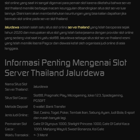
slot online yang saat ini sangat digemari para pemain slot karena diketahui bahwa server
slot thailand memiliki berbagai macam keunggulan dibandingkan situs slot server luar
lainnya. Disini kami akan memberitahukan keuntungan yang bisa kalian dapatkan jika
bermain slot online pada server slot thailand.
Jalurdewa
adalah salah satu situs slot online
server thailand
yang telah beroperasi sejak
tahun 2020 dan merupakan situs slot yang telah bekerjasama dengan provider slot online
yang sedang viral saat ini yaitu slot88. Jalurdewa sebagai situs slot server thailand resmi
yang telah memiliki lisensi Pagcor dan diawasi ketat oleh organisasi judi online di asia
tenggara.
Informasi Penting Mengenai Slot
Server Thailand Jalurdewa
Nama Situs Slot
Jalurdewa
Server Thailand :
Slot88, Pragmatic Play, Microgaming, Joker123, Spadegaming,
Situs Slot Gacor :
PGSOFT
Metode Deposit
E-wallet, Bank Transfer
Slot, Casino, Togel, Poker, Tembak Ikan, Sabung Ayam, Judi Bola, E-sport
Jenis Judi Online :
dan masih banyak lagi.
Permainan Slot
Gate Of Olympus 1000, Starlight Princess 1000, Gate Of Gatot Kaca
Gacor :
1000, Mahjong Ways II, Sweet Bonanza, Koi Gate
Waktu Transaksi :
+- 3 Menit