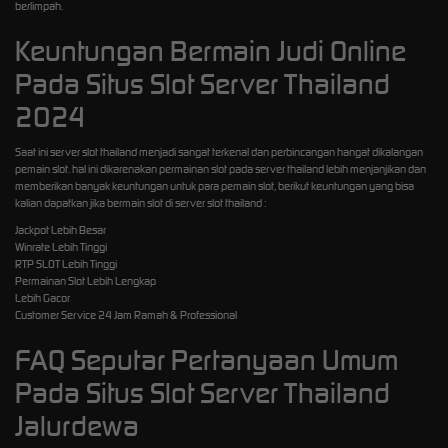
berlimpah.
Keuntungan Bermain Judi Online
Pada Situs Slot Server Thailand
2024
Saat ini server slot thailand menjadi sangat terkenal dan perbincangan hangat dikalangan
pemain slot. hal ini dikarenakan permainan slot pada server thailand lebih menjanjikan dan
memberikan banyak keuntungan untuk para pemain slot, berikut keuntungan yang bisa
kalian dapatkan jika bermain slot di server slot thailand :
Jackpot Lebih Besar
Winrate Lebih Tinggi
RTP SLOT Lebih Tinggi
Permainan Slot Lebih Lengkap
Lebih Gacor
Customer Service 24 Jam Ramah & Professional
FAQ Seputar Pertanyaan Umum
Pada Situs Slot Server Thailand
Jalurdewa