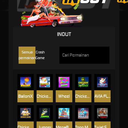
INOUT
Semua
Crash
permainan
Game
BalloniX
Chicken Road Ice
Wheel
Chicken vs Zombies
AVIA FLY 2
Chicken Road Bonus
Jumper
MegaBlock
Topo Mole
Twist San Quentin