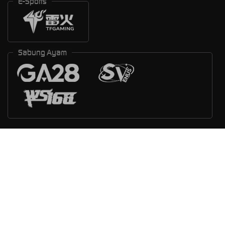
E-Sports
Sabung Ayam