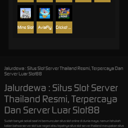
Mine Slot
AviaFly
Cricket Road
Jalurdewa : Situs Slot Server Thailand Resmi, Terpercaya Dan
Server Luar Slot88
Jalurdewa : Situs Slot Server
Thailand Resmi, Terpercaya
Dan Server Luar Slot88
Sudah banyak sekali saat ini bermunculan situs slot online di dunia maya, namun tahukah
kalian bahwa server slot luar negeri atau tepatnya situs slot server thailand merupakan situs