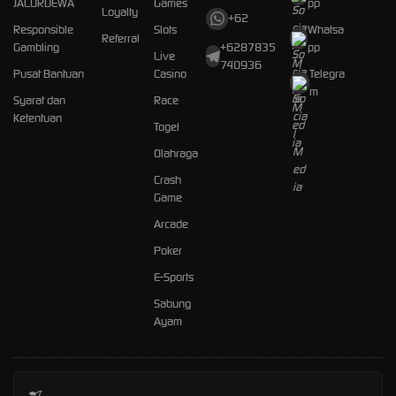
JALURDEWA
Games
pp
Loyalty
+62
Responsible
Slots
Whatsa
Referral
Gambling
+6287835
pp
Live
740936
Pusat Bantuan
Casino
Telegra
m
Syarat dan
Race
Ketentuan
Togel
Olahraga
Crash
Game
Arcade
Poker
E-Sports
Sabung
Ayam