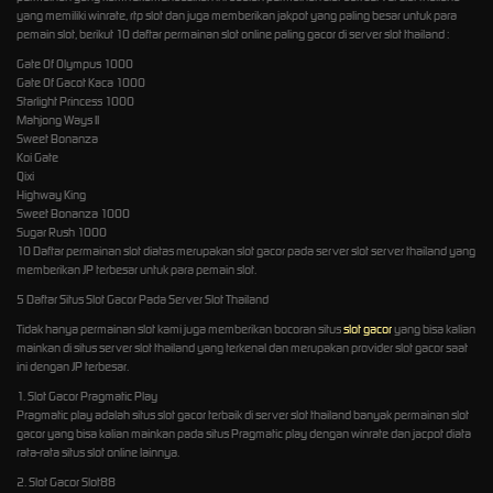
yang memiliki winrate, rtp slot dan juga memberikan jakpot yang paling besar untuk para
pemain slot, berikut 10 daftar permainan slot online paling gacor di server slot thailand :
Gate Of Olympus 1000
Gate Of Gacot Kaca 1000
Starlight Princess 1000
Mahjong Ways II
Sweet Bonanza
Koi Gate
Qixi
Highway King
Sweet Bonanza 1000
Sugar Rush 1000
10 Daftar permainan slot diatas merupakan slot gacor pada server slot server thailand yang
memberikan JP terbesar untuk para pemain slot.
5 Daftar Situs Slot Gacor Pada Server Slot Thailand
Tidak hanya permainan slot kami juga memberikan bocoran situs
slot gacor
yang bisa kalian
mainkan di situs server slot thailand yang terkenal dan merupakan provider slot gacor saat
ini dengan JP terbesar.
1. Slot Gacor Pragmatic Play
Pragmatic play adalah situs slot gacor terbaik di server slot thailand banyak permainan slot
gacor yang bisa kalian mainkan pada situs Pragmatic play dengan winrate dan jacpot diata
rata-rata situs slot online lainnya.
2. Slot Gacor Slot88