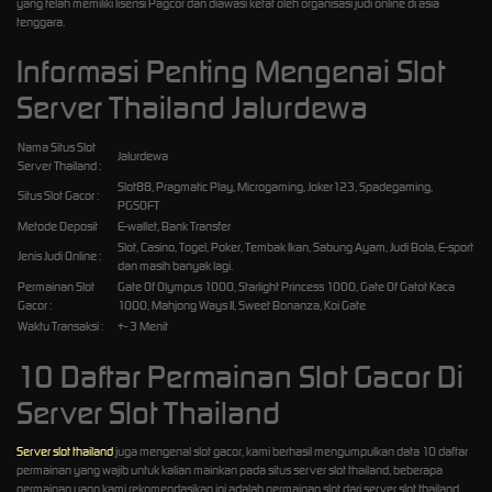
yang telah memiliki lisensi Pagcor dan diawasi ketat oleh organisasi judi online di asia
tenggara.
Informasi Penting Mengenai Slot
Server Thailand Jalurdewa
Nama Situs Slot
Jalurdewa
Server Thailand :
Slot88, Pragmatic Play, Microgaming, Joker123, Spadegaming,
Situs Slot Gacor :
PGSOFT
Metode Deposit
E-wallet, Bank Transfer
Slot, Casino, Togel, Poker, Tembak Ikan, Sabung Ayam, Judi Bola, E-sport
Jenis Judi Online :
dan masih banyak lagi.
Permainan Slot
Gate Of Olympus 1000, Starlight Princess 1000, Gate Of Gatot Kaca
Gacor :
1000, Mahjong Ways II, Sweet Bonanza, Koi Gate
Waktu Transaksi :
+- 3 Menit
10 Daftar Permainan Slot Gacor Di
Server Slot Thailand
Server slot thailand
juga mengenal slot gacor, kami berhasil mengumpulkan data 10 daftar
permainan yang wajib untuk kalian mainkan pada situs server slot thailand, beberapa
permainan yang kami rekomendasikan ini adalah permainan slot dari server slot thailand