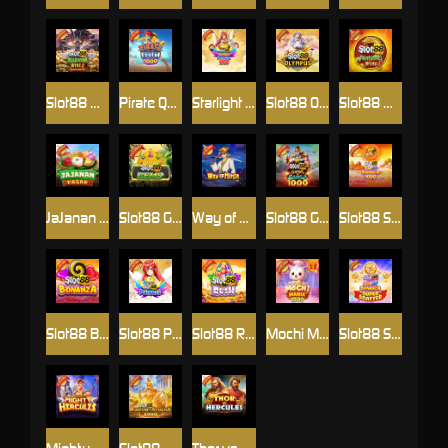
Slot88 Mahjong Wins 3 Black Scatter
Pirate Quest 1000
Starlight Princess 1000
Slot88 Olympus
Slot88 Mahjong Wins 2
JaJanan Pasar
Slot88 Gems
Way of Ninja
Slot88 Gates of Gatot Kaca 1000
Slot88 Sweet Bonanza 1000
Slot88 Bonanza
Slot88 Princess
Slot88 Rush
Mochi Mania 1000
Slot88 Sweet Bonanza Super Scatter